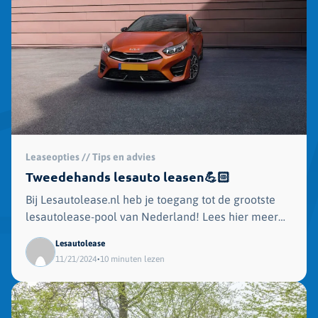
Leaseopties // Tips en advies
Tweedehands lesauto leasen💪🏻
Bij Lesautolease.nl heb je toegang tot de grootste
lesautolease-pool van Nederland! Lees hier meer
over het leasen van tweedehands lesauto.
Lesautolease
•
11/21/2024
10 minuten lezen