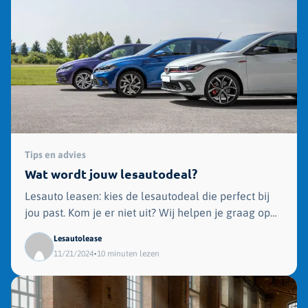
Tips en advies
Wat wordt jouw lesautodeal?
Lesauto leasen: kies de lesautodeal die perfect bij
jou past. Kom je er niet uit? Wij helpen je graag op
weg.
Lesautolease
•
11/21/2024
10 minuten lezen