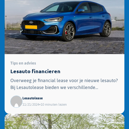
Tips en advies
Lesauto financieren
Overweeg je financial lease voor je nieuwe lesauto?
Bij Lesautolease bieden we verschillende
aantrekkelijke leasevormen, waaronder financial
Lesautolease
lease, speciaal voor rijschoolhouders. Lees verder
•
11/21/2024
10 minuten lezen
voor meer informatie.