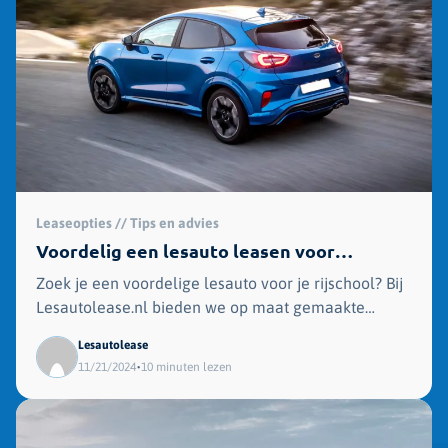
Leaseopties // Tips en advies
Voordelig een lesauto leasen voor
rijscholen
Zoek je een voordelige lesauto voor je rijschool? Bij
Lesautolease.nl bieden we op maat gemaakte
leaseoplossingen die kosten besparen en volledig
Lesautolease
aansluiten op jouw behoeften!
•
11/21/2024
10 minuten lezen