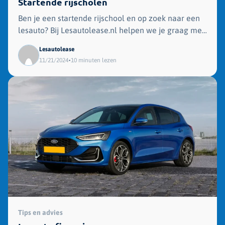
Startende rijscholen
Ben je een startende rijschool en op zoek naar een
lesauto? Bij Lesautolease.nl helpen we je graag met
advies!
Lesautolease
•
11/21/2024
10 minuten lezen
Tips en advies