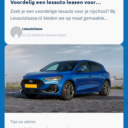
Voordelig een lesauto leasen voor
rijscholen
Zoek je een voordelige lesauto voor je rijschool? Bij
Lesautolease.nl bieden we op maat gemaakte
leaseoplossingen die kosten besparen en volledig
Lesautolease
aansluiten op jouw behoeften!
•
11/21/2024
10 minuten lezen
Tips en advies