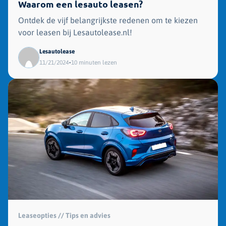
Waarom een lesauto leasen?
Ontdek de vijf belangrijkste redenen om te kiezen
voor leasen bij Lesautolease.nl!
Lesautolease
•
11/21/2024
10 minuten lezen
Leaseopties // Tips en advies