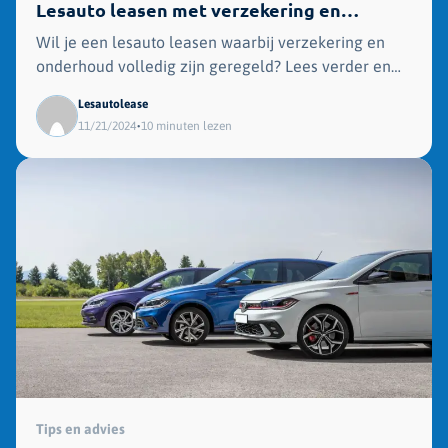
Lesauto leasen met verzekering en
onderhoud
Wil je een lesauto leasen waarbij verzekering en
onderhoud volledig zijn geregeld? Lees verder en
ontdek onze alles-in-één leasepakketten die jou
Lesautolease
volledig ontzorgen!
•
11/21/2024
10 minuten lezen
Tips en advies