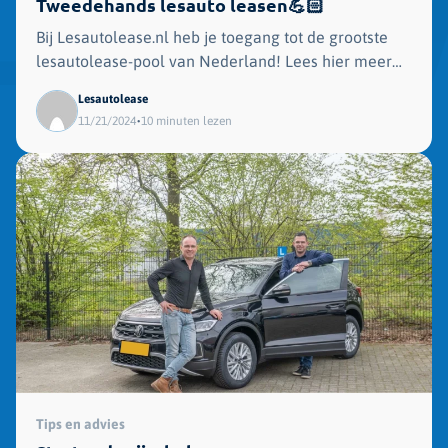
Tweedehands lesauto leasen💪🏻
Bij Lesautolease.nl heb je toegang tot de grootste
lesautolease-pool van Nederland! Lees hier meer
over het leasen van tweedehands lesauto.
Lesautolease
•
11/21/2024
10 minuten lezen
Tips en advies