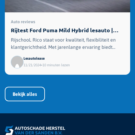
Auto reviews
Rijtest Ford Puma Mild Hybrid lesauto |
Rijschool Rico
RijschooL Rico staat voor kwaliteit, flexibiliteit en
klantgerichtheid. Met jarenlange ervaring biedt
RijschooL Rico autorijlessen aan in Coevorden...
Lesautolease
•
11/21/2024
10 minuten lezen
Bekijk alles